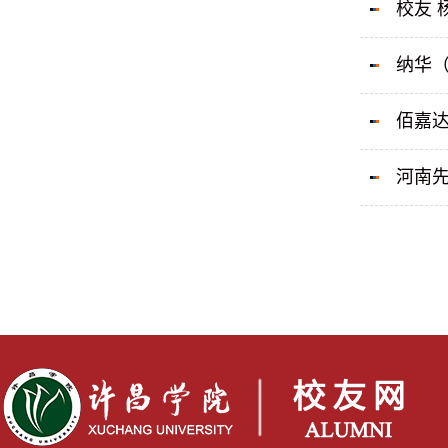
校友 
纳华（
佰嘉达
河南先